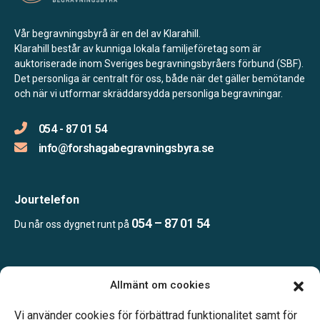
Vår begravningsbyrå är en del av Klarahill.
Klarahill består av kunniga lokala familjeföretag som är
auktoriserade inom Sveriges begravningsbyråers förbund (SBF).
Det personliga är centralt för oss, både när det gäller bemötande
och när vi utformar skräddarsydda personliga begravningar.
054 - 87 01 54
info@forshagabegravningsbyra.se
Jourtelefon
054 – 87 01 54
Du når oss dygnet runt på
Öppettider:
Allmänt om cookies
Enligt tidsbokning.
Telefonjour dygnet runt.
Vi använder cookies för förbättrad funktionalitet samt för