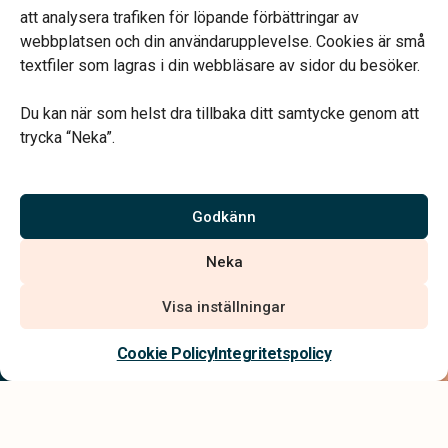
att analysera trafiken för löpande förbättringar av
webbplatsen och din användarupplevelse. Cookies är små
textfiler som lagras i din webbläsare av sidor du besöker.
Du kan när som helst dra tillbaka ditt samtycke genom att
Vårt systerbolag Verahill hjälper dig med familjejuridiken –
trycka “Neka”.
genom hela livet.
Varmt välkommen.
Godkänn
Vi är auktoriserade av Sveriges Begravningsbyråers Förbund och
Neka
har högt ställda krav på utbildning, kvalitet, miljö och arbetsmiljö.
Visa inställningar
Kontakta oss
Cookie Policy
Integritetspolicy
Integritetspolicy
Allmänna villkor
Tillgänglighetsredogörelse