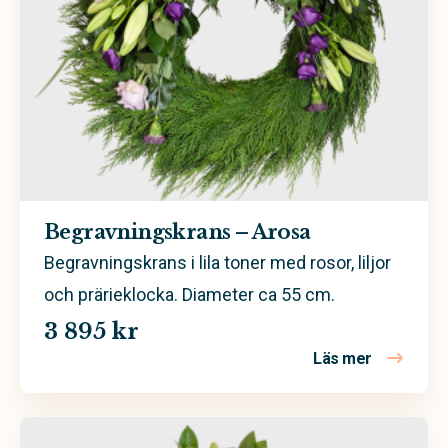
Begravningskrans – Arosa
Begravningskrans i lila toner med rosor, liljor
och prärieklocka. Diameter ca 55 cm.
3 895 kr
Läs mer
om Begravn