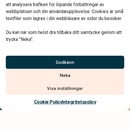
att analysera trafiken för löpande förbättringar av
webbplatsen och din användarupplevelse. Cookies är små
textfiler som lagras i din webbläsare av sidor du besöker.
Du kan när som helst dra tillbaka ditt samtycke genom att
Vårt systerbolag Verahill hjälper dig med familjejuridiken –
trycka “Neka”.
genom hela livet.
Varmt välkommen.
Godkänn
Vi är auktoriserade av Sveriges Begravningsbyråers Förbund och
Neka
har högt ställda krav på utbildning, kvalitet, miljö och arbetsmiljö.
Visa inställningar
Kontakta oss
Cookie Policy
Integritetspolicy
Integritetspolicy
Allmänna villkor
Tillgänglighetsredogörelse