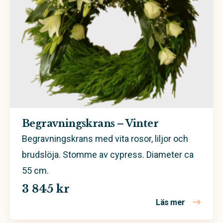
Begravningskrans – Vinter
Begravningskrans med vita rosor, liljor och
brudslöja. Stomme av cypress. Diameter ca
55 cm.
3 845 kr
Läs mer
om Begravn