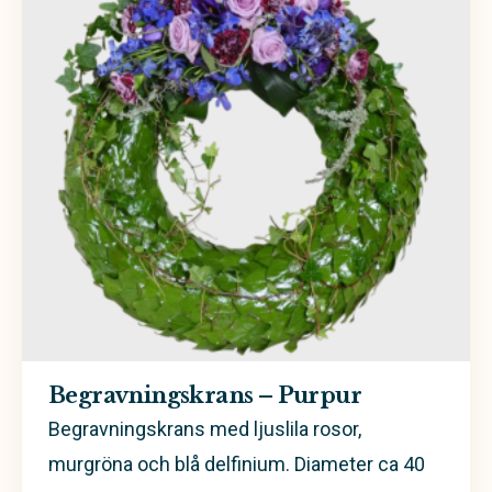
Handbukett
Sorgbukett
Hjärta
Personligt arrangemang
Sorgdekoration
Kistdekoration
Begravningskrans – Purpur
Begravningskrans med ljuslila rosor,
murgröna och blå delfinium. Diameter ca 40