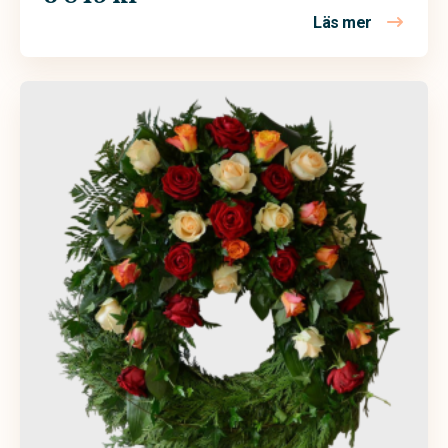
Läs mer
om Begrav