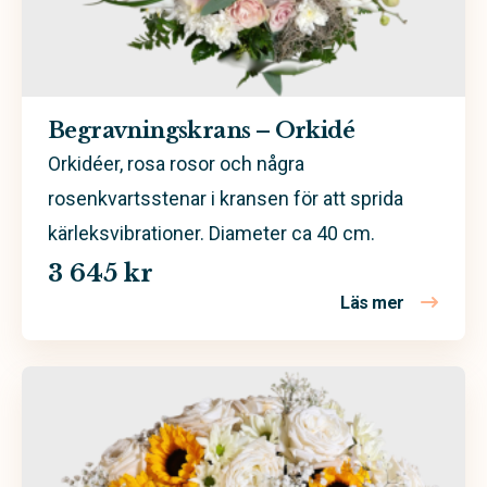
Begravningskrans – Orkidé
Orkidéer, rosa rosor och några
rosenkvartsstenar i kransen för att sprida
kärleksvibrationer. Diameter ca 40 cm.
3 645 kr
Läs mer
om Begravn