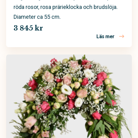
röda rosor, rosa prärieklocka och brudslöja.
Diameter ca 55 cm.
3 845 kr
Läs mer
om Begravn