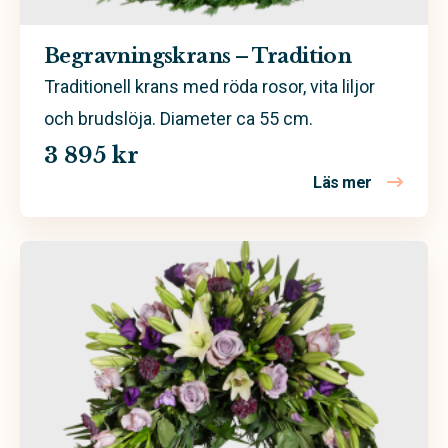
Begravningskrans – Tradition
Traditionell krans med röda rosor, vita liljor
och brudslöja. Diameter ca 55 cm.
3 895 kr
Läs mer
om Begravn