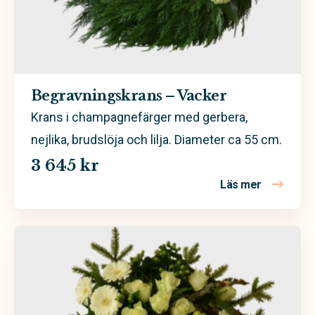
Begravningskrans – Vacker
Krans i champagnefärger med gerbera,
nejlika, brudslöja och lilja. Diameter ca 55 cm.
3 645 kr
Läs mer
om Begravn