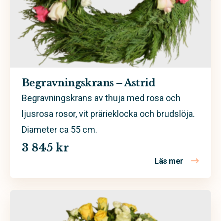
Begravningskrans – Astrid
Begravningskrans av thuja med rosa och
ljusrosa rosor, vit prärieklocka och brudslöja.
Diameter ca 55 cm.
3 845 kr
Läs mer
om Begravn