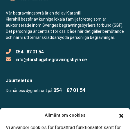
Vår begravningsbyrå är en del av Klarahill.
Klarahill består av kunniga lokala familjeföretag som är
auktoriserade inom Sveriges begravningsbyråers förbund (SBF).
Det personliga är centralt för oss, både när det gäller bemötande
och när vi utformar skräddarsydda personliga begravningar.
054 - 87 01 54
info@forshagabegravningsbyra.se
Jourtelefon
054 – 87 01 54
Du når oss dygnet runt på
Öppettider:
Allmänt om cookies
Enligt tidsbokning.
Telefonjour dygnet runt.
Vi använder cookies för förbättrad funktionalitet samt för