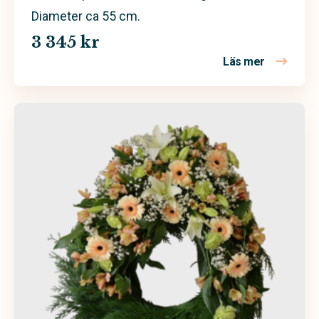
Diameter ca 55 cm.
3 345 kr
Läs mer
om Begravn