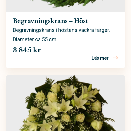
Begravningskrans – Höst
Begravningskrans i höstens vackra färger.
Diameter ca 55 cm.
3 845 kr
Läs mer
om Begravn