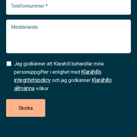
Telefonnummer
(Required)
Meddelande
Samtycke
Jag godkänner att Klarahill behandlar mina
Klarahills
(Required)
personuppgifter i enlighet med
integritetspolicy
Klarahills
och jag godkänner
allmänna
villkor
Skicka