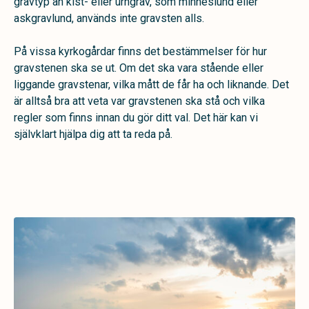
gravtyp än kist- eller urngrav, som minneslund eller
askgravlund, används inte gravsten alls.
På vissa kyrkogårdar finns det bestämmelser för hur
gravstenen ska se ut. Om det ska vara stående eller
liggande gravstenar, vilka mått de får ha och liknande. Det
är alltså bra att veta var gravstenen ska stå och vilka
regler som finns innan du gör ditt val. Det här kan vi
självklart hjälpa dig att ta reda på.