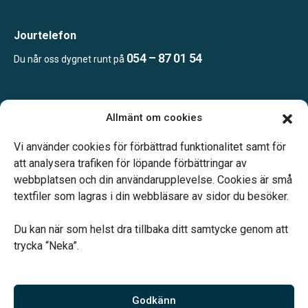
Jourtelefon
054 – 87 01 54
Du når oss dygnet runt på
Öppettider:
Allmänt om cookies
Enligt tidsbokning.
Telefonjour dygnet runt.
Vi använder cookies för förbättrad funktionalitet samt för
att analysera trafiken för löpande förbättringar av
webbplatsen och din användarupplevelse. Cookies är små
textfiler som lagras i din webbläsare av sidor du besöker.
Du kan när som helst dra tillbaka ditt samtycke genom att
Vårt systerbolag Verahill hjälper dig med familjejuridiken –
trycka “Neka”.
genom hela livet.
Varmt välkommen.
Godkänn