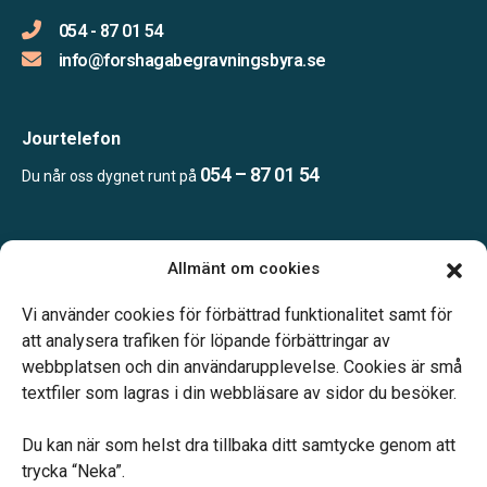
054 - 87 01 54
info@forshagabegravningsbyra.se
Jourtelefon
054 – 87 01 54
Du når oss dygnet runt på
Öppettider:
Allmänt om cookies
Enligt tidsbokning.
Telefonjour dygnet runt.
Vi använder cookies för förbättrad funktionalitet samt för
att analysera trafiken för löpande förbättringar av
webbplatsen och din användarupplevelse. Cookies är små
textfiler som lagras i din webbläsare av sidor du besöker.
Du kan när som helst dra tillbaka ditt samtycke genom att
Vårt systerbolag Verahill hjälper dig med familjejuridiken –
trycka “Neka”.