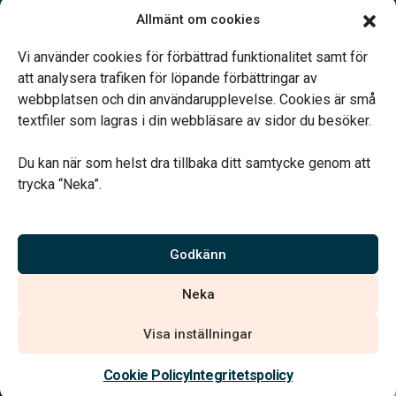
Öppettider:
Allmänt om cookies
Enligt tidsbokning.
Telefonjour dygnet runt.
Vi använder cookies för förbättrad funktionalitet samt för
att analysera trafiken för löpande förbättringar av
webbplatsen och din användarupplevelse. Cookies är små
textfiler som lagras i din webbläsare av sidor du besöker.
Du kan när som helst dra tillbaka ditt samtycke genom att
Vårt systerbolag Verahill hjälper dig med familjejuridiken –
trycka “Neka”.
genom hela livet.
Varmt välkommen.
Godkänn
Vi är auktoriserade av Sveriges Begravningsbyråers Förbund och
Neka
har högt ställda krav på utbildning, kvalitet, miljö och arbetsmiljö.
Visa inställningar
Kontakta oss
Cookie Policy
Integritetspolicy