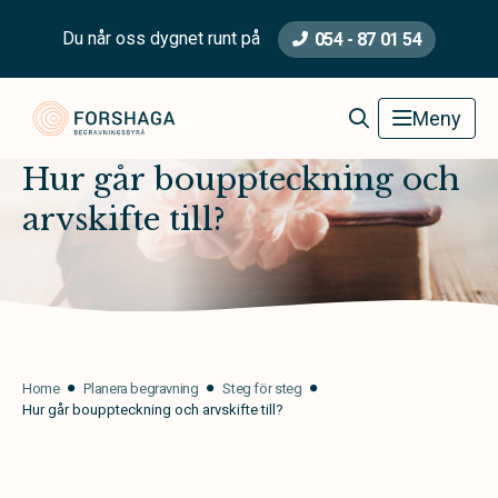
Du når oss dygnet runt på
054 - 87 01 54
Forshaga Begravningsbyrå
Meny
Hur går bouppteckning och
arvskifte till?
Home
Planera begravning
Steg för steg
Hur går bouppteckning och arvskifte till?