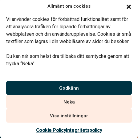
Öppettider:
Allmänt om cookies
Enligt tidsbokning.
Telefonjour dygnet runt.
Vi använder cookies för förbättrad funktionalitet samt för
att analysera trafiken för löpande förbättringar av
webbplatsen och din användarupplevelse. Cookies är små
textfiler som lagras i din webbläsare av sidor du besöker.
Du kan när som helst dra tillbaka ditt samtycke genom att
Vårt systerbolag Verahill hjälper dig med familjejuridiken –
trycka “Neka”.
genom hela livet.
Varmt välkommen.
Godkänn
Vi är auktoriserade av Sveriges Begravningsbyråers Förbund och
Neka
har högt ställda krav på utbildning, kvalitet, miljö och arbetsmiljö.
Visa inställningar
Kontakta oss
Cookie Policy
Integritetspolicy