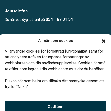
Jourtelefon
054 – 87 01 54
Du når oss dygnet runt på
Öppettider:
Allmänt om cookies
Enligt tidsbokning.
Telefonjour dygnet runt.
Vi använder cookies för förbättrad funktionalitet samt för
att analysera trafiken för löpande förbättringar av
webbplatsen och din användarupplevelse. Cookies är små
textfiler som lagras i din webbläsare av sidor du besöker.
Du kan när som helst dra tillbaka ditt samtycke genom att
Vårt systerbolag Verahill hjälper dig med familjejuridiken –
trycka “Neka”.
genom hela livet.
Varmt välkommen.
Godkänn